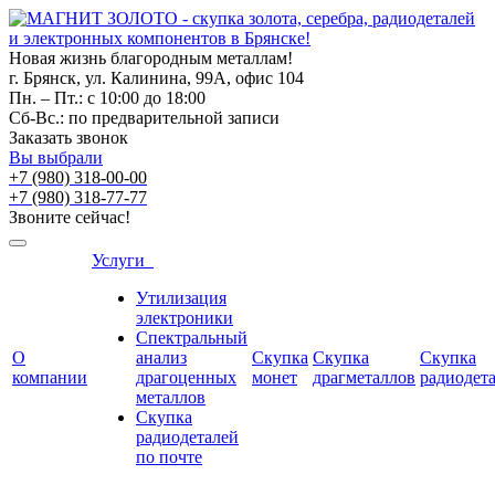
Новая жизнь благородным металлам!
г. Брянск, ул. Калинина, 99А, офис 104
Пн. – Пт.: с 10:00 до 18:00
Сб-Вс.: по предварительной записи
Заказать звонок
Вы выбрали
+7 (980) 318-00-00
+7 (980) 318-77-77
Звоните сейчас!
Услуги
Утилизация
электроники
Спектральный
О
анализ
Скупка
Скупка
Скупка
компании
драгоценных
монет
драгметаллов
радиодет
металлов
Скупка
радиодеталей
по почте